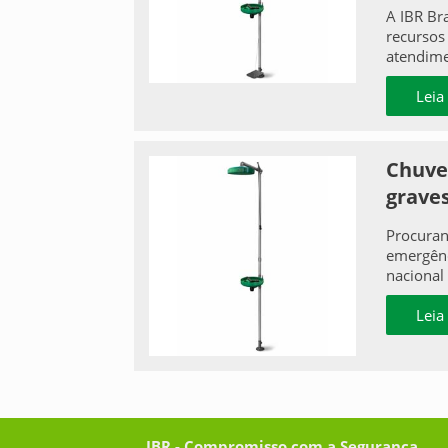
A IBR Br
recursos
atendime
Leia
Chuve
graves
Procuran
emergênc
nacional
Leia
IBR - Compromisso com a Segurança