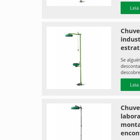
Leia
Chuve
indust
estrat
Se algué
desconta
descobre 
Leia
Chuve
labor
monta
encon