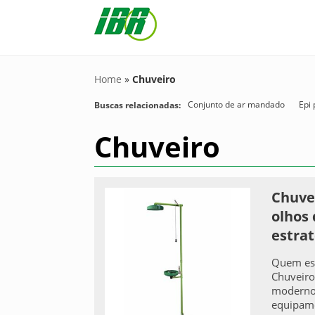
Home
»
Chuveiro
Conjunto de ar mandado
Epi
Buscas relacionadas:
Chuveiro
Chuve
olhos 
estrat
Quem est
Chuveiro
modernos
equipame