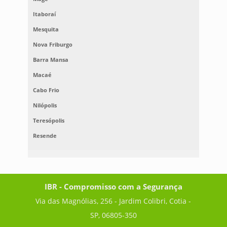
Itaboraí
Mesquita
Nova Friburgo
Barra Mansa
Macaé
Cabo Frio
Nilópolis
Teresópolis
Resende
IBR - Compromisso com a Segurança
Via das Magnólias, 256 - Jardim Colibri, Cotia -
SP, 06805-350