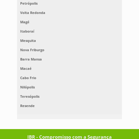
Petrópolis
Volta Redonda
Magé
Itaboraí
Mesquita
Nova Friburgo
Barra Mansa
Macaé
Cabo Frio
Nilópolis
Teresópolis
Resende
IBR - Compromisso com a Segurança