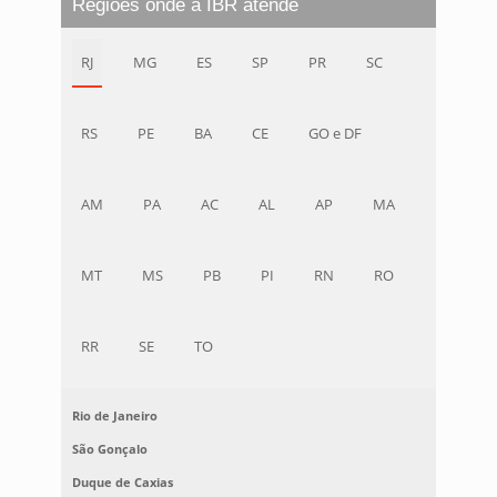
Regiões onde a IBR atende
RJ
MG
ES
SP
PR
SC
RS
PE
BA
CE
GO e DF
AM
PA
AC
AL
AP
MA
MT
MS
PB
PI
RN
RO
RR
SE
TO
Rio de Janeiro
São Gonçalo
Duque de Caxias