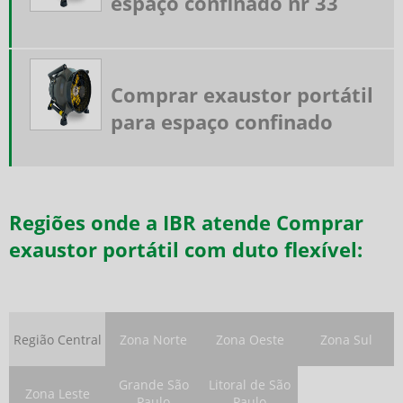
espaço confinado nr 33
Exaustor portátil
Exaustor portátil para espaço confinado
Exaustor portátil preço
Iluminação para espaço confinado
Comprar exaustor portátil
Insuflador de ar para espaço confinado
para espaço confinado
Insuflador exaustor
Insuflador exaustor para espaço confinado
Kit ar mandado
Kit ar mandado preço
Regiões onde a IBR atende Comprar
Lava-olhos e chuveiro de segurança
Linha de ar mandado
exaustor portátil com duto flexível:
Máscara autônoma
Máscara autônoma para bombeiro
Máscara autônoma para espaço confinado
Máscara de ar mandado
Região Central
Zona Norte
Zona Oeste
Zona Sul
Máscara de ar mandado para espaço confinado
Máscara respiração autônoma
Grande São
Litoral de São
Zona Leste
Paulo
Paulo