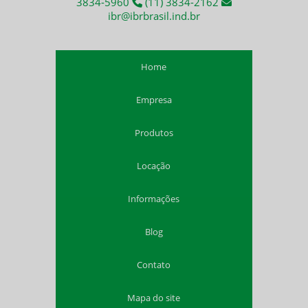
3834-5960
(11) 3834-2162
Insuflador ATEX
ibr@ibrbrasil.ind.br
Aluguel exaustor a prova de explosão
Ventilação para espaço confinado
Home
Exaustor intrinsecamente seguro
Exaustor atmosferas explosivas
Empresa
Ventilação atmosferas explosivas
Comprar exaustor para espaço confinado nr 33
Produtos
Comprar exaustor para trabalho em espaço confinado
Comprar exaustor portátil com duto flexível
Locação
Comprar exaustor portátil para espaço confinado
Comprar insuflador de ar para ambientes confinados
Informações
Comprar ventilador industrial de alta potência
Distribuidor de exaustor insuflador nr 33
Blog
Distribuidor de exaustores nr 33
Distribuidor de insufladores nr 33
Contato
Distribuidor de ventiladores nr 33
Mapa do site
Duto flexível para exaustor 300mm