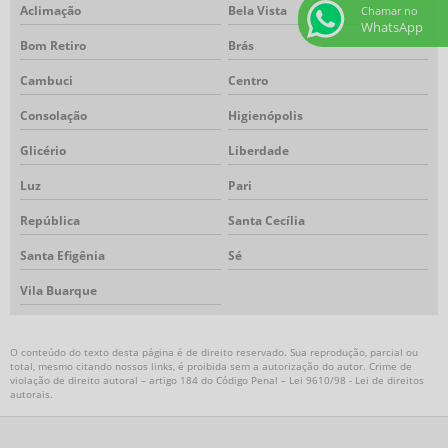
Aclimação
Bela Vista
Chamar no
Respirador autônomo
WhatsApp
Bom Retiro
Brás
Respirador autônomo preço
Torre de iluminação
Cambuci
Centro
Torre de iluminação autônoma
Consolação
Higienópolis
Torre de iluminação com gerador
Glicério
Liberdade
Torre de iluminação com gerador preço
Torre de iluminação led
Luz
Pari
Torre de iluminação móvel
República
Santa Cecília
Torre de iluminação para obra
Santa Efigênia
Sé
Torre de iluminação portátil
Torre de iluminação preço
Vila Buarque
Exaustor a prova de explosão
Exaustor industrial a prova de explosão
O conteúdo do texto desta página é de direito reservado. Sua reprodução, parcial ou
Exaustor EX
total, mesmo citando nossos links, é proibida sem a autorização do autor. Crime de
violação de direito autoral – artigo 184 do Código Penal –
Lei 9610/98 - Lei de direitos
Exaustor para área classificada
autorais
.
Ventilador industrial área classificada
Insuflador a prova de explosão