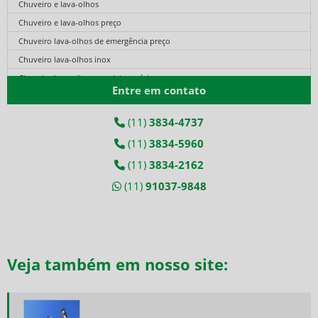
Chuveiro e lava-olhos
Chuveiro e lava-olhos preço
Chuveiro lava-olhos de emergência preço
Chuveiro lava-olhos inox
Chuveiro lava-olhos para laboratório
Entre em contato
Cilindro de ar comprimido fibra de carbono
Cilindro de ar fibra de carbono
(11)
3834-4737
Cilindro de ar respirável
(11)
3834-5960
Cilindro de ar respirável preço
(11)
3834-2162
Conjunto autônomo
(11)
91037-9848
Conjunto autônomo de ar respirável
Conjunto autônomo de respiração
Conjunto autônomo de respiração preço
Conjunto autônomo para espaço confinado
Veja também em nosso site:
Conjunto de ar mandado
Conjunto de ar mandado preço
Equipamento ar mandado
Equipamento autônomo de respiração