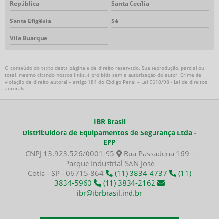
República
Santa Cecília
Torre de iluminação portátil
Torre de iluminação preço
Santa Efigênia
Sé
Exaustor a prova de explosão
Vila Buarque
Exaustor industrial a prova de explosão
Exaustor EX
O conteúdo do texto desta página é de direito reservado. Sua reprodução, parcial ou
Exaustor para área classificada
total, mesmo citando nossos links, é proibida sem a autorização do autor. Crime de
violação de direito autoral – artigo 184 do Código Penal –
Lei 9610/98 - Lei de direitos
Ventilador industrial área classificada
autorais
.
Insuflador a prova de explosão
Insuflador EX
IBR Brasil
Insuflador para área classificada
Distribuidora de Equipamentos de Segurança Ltda -
Exaustor ATEX
EPP
Insuflador ATEX
CNPJ 13.923.526/0001-95
Rua Passadena 169 -
Aluguel exaustor a prova de explosão
Parque Industrial SAN José
Ventilação para espaço confinado
Cotia - SP - 06715-864
(11) 3834-4737
(11)
3834-5960
(11) 3834-2162
Exaustor intrinsecamente seguro
ibr@ibrbrasil.ind.br
Exaustor atmosferas explosivas
Ventilação atmosferas explosivas