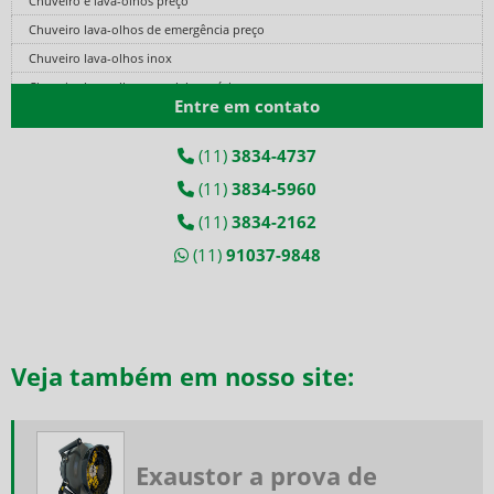
Chuveiro e lava-olhos preço
Chuveiro lava-olhos de emergência preço
Chuveiro lava-olhos inox
Chuveiro lava-olhos para laboratório
Entre em contato
Cilindro de ar comprimido fibra de carbono
Cilindro de ar fibra de carbono
(11)
3834-4737
Cilindro de ar respirável
(11)
3834-5960
Cilindro de ar respirável preço
(11)
3834-2162
Conjunto autônomo
(11)
91037-9848
Conjunto autônomo de ar respirável
Conjunto autônomo de respiração
Conjunto autônomo de respiração preço
Conjunto autônomo para espaço confinado
Veja também em nosso site:
Conjunto de ar mandado
Conjunto de ar mandado preço
Equipamento ar mandado
Equipamento autônomo de respiração
Exaustor a prova de
Equipamento de proteção respiratória