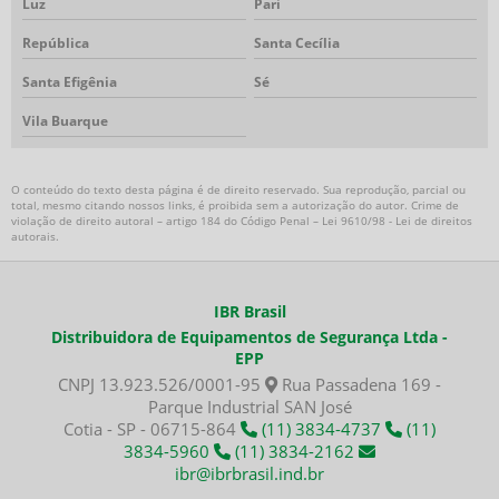
Luz
Pari
Torre de iluminação móvel
República
Santa Cecília
Torre de iluminação para obra
Santa Efigênia
Sé
Torre de iluminação portátil
Torre de iluminação preço
Vila Buarque
Exaustor a prova de explosão
Exaustor industrial a prova de explosão
O conteúdo do texto desta página é de direito reservado. Sua reprodução, parcial ou
Exaustor EX
total, mesmo citando nossos links, é proibida sem a autorização do autor. Crime de
violação de direito autoral – artigo 184 do Código Penal –
Lei 9610/98 - Lei de direitos
Exaustor para área classificada
autorais
.
Ventilador industrial área classificada
Insuflador a prova de explosão
IBR Brasil
Insuflador EX
Distribuidora de Equipamentos de Segurança Ltda -
Insuflador para área classificada
EPP
Exaustor ATEX
CNPJ 13.923.526/0001-95
Rua Passadena 169 -
Insuflador ATEX
Parque Industrial SAN José
Cotia - SP - 06715-864
(11) 3834-4737
(11)
Aluguel exaustor a prova de explosão
3834-5960
(11) 3834-2162
Ventilação para espaço confinado
ibr@ibrbrasil.ind.br
Exaustor intrinsecamente seguro