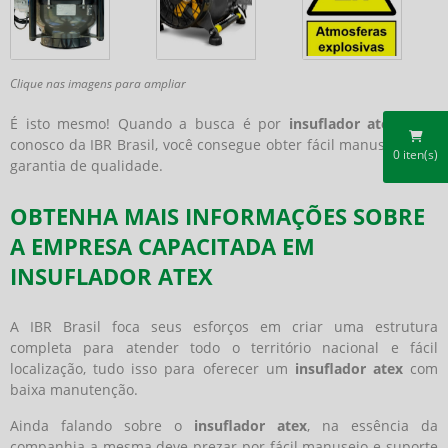
Clique nas imagens para ampliar
É isto mesmo! Quando a busca é por
insuflador atex
, aqui
conosco da IBR Brasil, você consegue obter fácil manuseio com
0
iten(s)
garantia de qualidade.
OBTENHA MAIS INFORMAÇÕES SOBRE
A EMPRESA CAPACITADA EM
INSUFLADOR ATEX
A IBR Brasil foca seus esforços em criar uma estrutura
completa para atender todo o território nacional e fácil
localização, tudo isso para oferecer um
insuflador atex
com
baixa manutenção.
Ainda falando sobre o
insuflador atex
, na essência da
companhia a mesma deve prezar por fácil manuseio e suporte