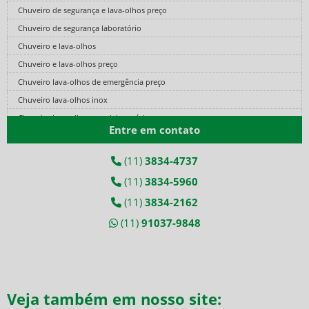
Chuveiro de segurança e lava-olhos preço
Chuveiro de segurança laboratório
Chuveiro e lava-olhos
Chuveiro e lava-olhos preço
Chuveiro lava-olhos de emergência preço
Chuveiro lava-olhos inox
Chuveiro lava-olhos para laboratório
Entre em contato
Cilindro de ar comprimido fibra de carbono
Cilindro de ar fibra de carbono
(11)
3834-4737
Cilindro de ar respirável
(11)
3834-5960
Cilindro de ar respirável preço
(11)
3834-2162
Conjunto autônomo
(11)
91037-9848
Conjunto autônomo de ar respirável
Conjunto autônomo de respiração
Conjunto autônomo de respiração preço
Conjunto autônomo para espaço confinado
Veja também em nosso site:
Conjunto de ar mandado