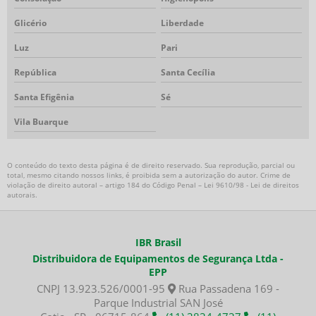
Torre de iluminação autônoma
Glicério
Liberdade
Torre de iluminação com gerador
Torre de iluminação com gerador preço
Luz
Pari
Torre de iluminação led
República
Santa Cecília
Torre de iluminação móvel
Santa Efigênia
Sé
Torre de iluminação para obra
Torre de iluminação portátil
Vila Buarque
Torre de iluminação preço
Exaustor a prova de explosão
O conteúdo do texto desta página é de direito reservado. Sua reprodução, parcial ou
Exaustor industrial a prova de explosão
total, mesmo citando nossos links, é proibida sem a autorização do autor. Crime de
violação de direito autoral – artigo 184 do Código Penal –
Lei 9610/98 - Lei de direitos
Exaustor EX
autorais
.
Exaustor para área classificada
Ventilador industrial área classificada
IBR Brasil
Insuflador a prova de explosão
Distribuidora de Equipamentos de Segurança Ltda -
Insuflador EX
EPP
Insuflador para área classificada
CNPJ 13.923.526/0001-95
Rua Passadena 169 -
Parque Industrial SAN José
Exaustor ATEX