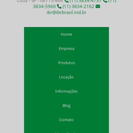
Cotia - SP - 06715-864
(11) 3834-4737
(11)
Insuflador ATEX
3834-5960
(11) 3834-2162
Aluguel exaustor a prova de explosão
ibr@ibrbrasil.ind.br
Ventilação para espaço confinado
Exaustor intrinsecamente seguro
Exaustor atmosferas explosivas
Home
Ventilação atmosferas explosivas
Empresa
Comprar exaustor para espaço confinado nr 33
Comprar exaustor para trabalho em espaço confinado
Produtos
Comprar exaustor portátil com duto flexível
Comprar exaustor portátil para espaço confinado
Locação
Comprar insuflador de ar para ambientes confinados
Comprar ventilador industrial de alta potência
Informações
Distribuidor de exaustor insuflador nr 33
Distribuidor de exaustores nr 33
Blog
Distribuidor de insufladores nr 33
Distribuidor de ventiladores nr 33
Contato
Duto flexível para exaustor 300mm