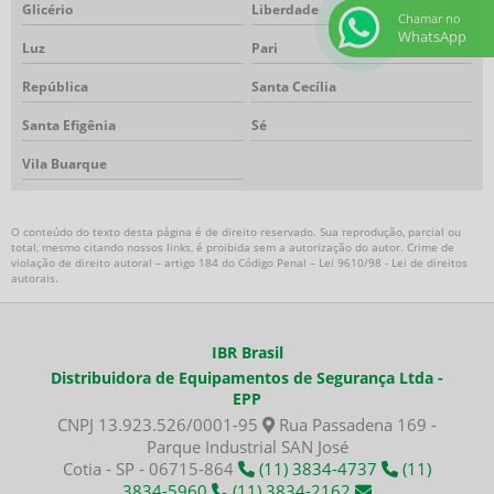
Glicério
Liberdade
Chamar no
Máscara autônoma para espaço confinado
WhatsApp
Luz
Pari
Máscara de ar mandado
Máscara de ar mandado para espaço confinado
República
Santa Cecília
Máscara respiração autônoma
Santa Efigênia
Sé
Máscara respiratória com ar mandado
Vila Buarque
Máscara respiratória para espaço confinado
Respirador autônomo
Respirador autônomo preço
O conteúdo do texto desta página é de direito reservado. Sua reprodução, parcial ou
total, mesmo citando nossos links, é proibida sem a autorização do autor. Crime de
Torre de iluminação
violação de direito autoral – artigo 184 do Código Penal –
Lei 9610/98 - Lei de direitos
autorais
Torre de iluminação autônoma
.
Torre de iluminação com gerador
Torre de iluminação com gerador preço
IBR Brasil
Torre de iluminação led
Distribuidora de Equipamentos de Segurança Ltda -
Torre de iluminação móvel
EPP
Torre de iluminação para obra
CNPJ 13.923.526/0001-95
Rua Passadena 169 -
Parque Industrial SAN José
Torre de iluminação portátil
Cotia - SP - 06715-864
(11) 3834-4737
(11)
Torre de iluminação preço
3834-5960
(11) 3834-2162