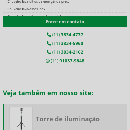
Chuveiro lava-olhos de emergência preço
Chuveiro lava-olhos inox
Chuveiro lava-olhos para laboratório
Entre em contato
Cilindro de ar comprimido fibra de carbono
Cilindro de ar fibra de carbono
(11)
3834-4737
Cilindro de ar respirável
(11)
3834-5960
Cilindro de ar respirável preço
(11)
3834-2162
Conjunto autônomo
(11)
91037-9848
Conjunto autônomo de ar respirável
Conjunto autônomo de respiração
Conjunto autônomo de respiração preço
Conjunto autônomo para espaço confinado
Veja também em nosso site:
Conjunto de ar mandado
Conjunto de ar mandado preço
Equipamento ar mandado
Equipamento autônomo de respiração
Torre de iluminação
Equipamento de proteção respiratória
Equipamento de respiração autônoma preço