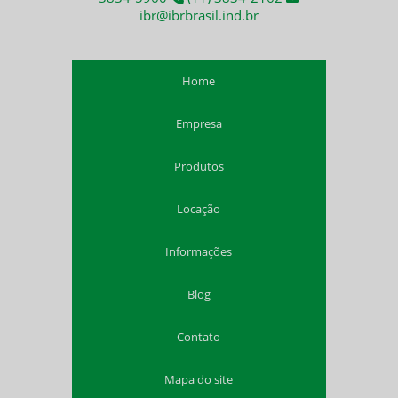
Exaustor a prova de explosão
ibr@ibrbrasil.ind.br
Exaustor industrial a prova de explosão
Exaustor EX
Home
Exaustor para área classificada
Ventilador industrial área classificada
Empresa
Insuflador a prova de explosão
Insuflador EX
Produtos
Insuflador para área classificada
Exaustor ATEX
Locação
Insuflador ATEX
Aluguel exaustor a prova de explosão
Informações
Ventilação para espaço confinado
Exaustor intrinsecamente seguro
Blog
Exaustor atmosferas explosivas
Ventilação atmosferas explosivas
Contato
Comprar exaustor para espaço confinado nr 33
Mapa do site
Comprar exaustor para trabalho em espaço confinado