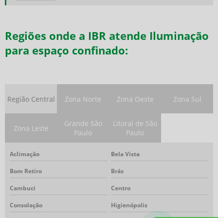
Exaustor de ar portátil
Exaustor insuflador de ar portátil
Regiões onde a IBR atende Iluminação
Exaustor insuflador para espaço confinado
para espaço confinado:
Exaustor para trabalho em espaço confinado
Exaustor portátil
Exaustor portátil para espaço confinado
Exaustor portátil preço
Região Central
Zona Norte
Zona Oeste
Zona Sul
Iluminação para espaço confinado
Insuflador de ar para espaço confinado
Grande São
Litoral de São
Insuflador exaustor
Zona Leste
Paulo
Paulo
Insuflador exaustor para espaço confinado
Kit ar mandado
Aclimação
Bela Vista
Kit ar mandado preço
Bom Retiro
Brás
Lava-olhos e chuveiro de segurança
Cambuci
Centro
Linha de ar mandado
Máscara autônoma
Consolação
Higienópolis
Máscara autônoma para bombeiro