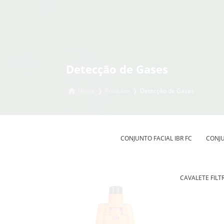
Detecção de Gases
Home
❱
Produtos
❱
Detecção de Gases
CONJUNTO FACIAL IBR FC
CONJU
CAVALETE FILTR