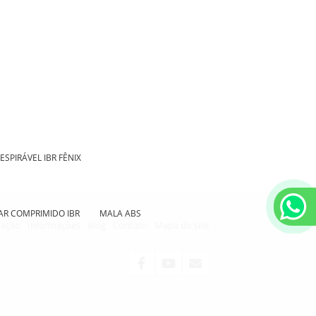
PIRÁVEL IBR FÊNIX
 AR COMPRIMIDO IBR
MALA ABS
cação
Informações
Blog
Contato
Mapa do site