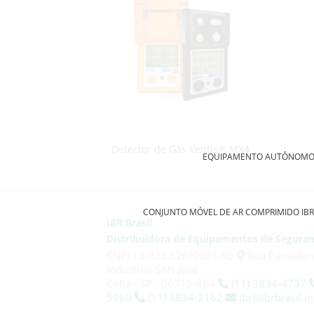
Detector de Gás Ventis® MX4
EQUIPAMENTO AUTÔNOMO DE
CONJUNTO MÓVEL DE AR COMPRIMIDO IBR
IBR Brasil
Distribuidora de Equipamentos de Seguran
CNPJ 13.923.526/0001-95
Rua Passaden
Industrial SAN José
Cotia - SP - 06715-864
(11) 3834-4737
5960
(11) 3834-2162
ibr@ibrbrasil.in