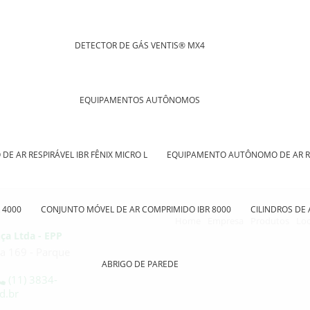
DETECTOR DE GÁS VENTIS® MX4
EQUIPAMENTOS AUTÔNOMOS
 AR RESPIRÁVEL IBR FÊNIX MICRO L
EQUIPAMENTO AUTÔNOMO DE AR RES
 4000
CONJUNTO MÓVEL DE AR COMPRIMIDO IBR 8000
CILINDROS DE
Home
Empresa
Produtos
Lo
ça Ltda - EPP
a 169 - Parque
ABRIGO DE PAREDE
(11) 3834-
d.br