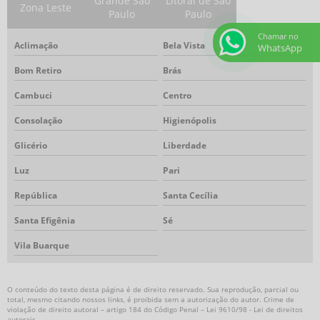
Grande São
Litoral de São
Zona Leste
Paulo
Paulo
Máscara respiratória com ar mandado
Máscara respiratória para espaço confinado
Chamar no
Aclimação
Bela Vista
WhatsApp
Respirador autônomo
Bom Retiro
Brás
Respirador autônomo preço
Torre de iluminação
Cambuci
Centro
Torre de iluminação autônoma
Consolação
Higienópolis
Torre de iluminação com gerador
Glicério
Liberdade
Torre de iluminação com gerador preço
Torre de iluminação led
Luz
Pari
Torre de iluminação móvel
República
Santa Cecília
Torre de iluminação para obra
Santa Efigênia
Sé
Torre de iluminação portátil
Torre de iluminação preço
Vila Buarque
Exaustor a prova de explosão
Exaustor industrial a prova de explosão
O conteúdo do texto desta página é de direito reservado. Sua reprodução, parcial ou
Exaustor EX
total, mesmo citando nossos links, é proibida sem a autorização do autor. Crime de
violação de direito autoral – artigo 184 do Código Penal –
Lei 9610/98 - Lei de direitos
Exaustor para área classificada
autorais
.