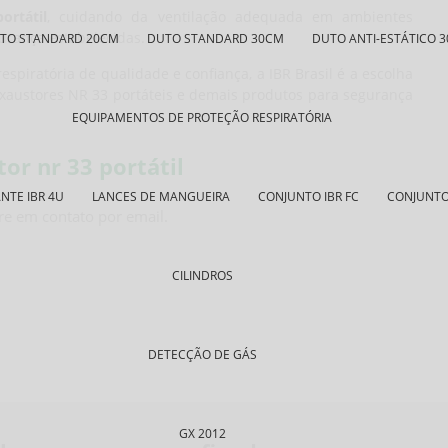
ortátil
, cuidando da ventilação adequada em ambientes
urança estabelecidas.
TO STANDARD 20CM
DUTO STANDARD 30CM
DUTO ANTI-ESTÁTICO 
spiratória de qualidade e confiança, a IBR Brasil é a escolha
exaustores NR 33 portáteis e demais produtos para segurança
EQUIPAMENTOS DE PROTEÇÃO RESPIRATÓRIA
or nr 33 portátil
NTE IBR 4U
LANCES DE MANGUEIRA
CONJUNTO IBR FC
CONJUNTO 
re em contato por email.
CILINDROS
DETECÇÃO DE GÁS
GX 2012