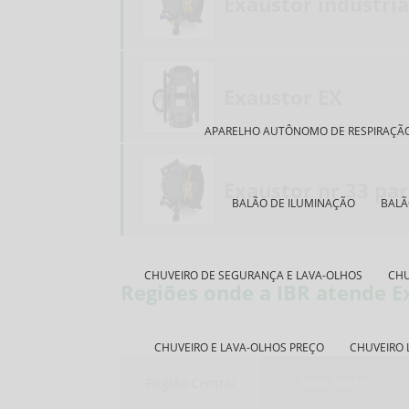
Exaustor industri
Exaustor EX
APARELHO AUTÔNOMO DE RESPIRAÇÃ
Exaustor nr 33 pa
BALÃO DE ILUMINAÇÃO
BALÃ
CHUVEIRO DE SEGURANÇA E LAVA-OLHOS
CHU
Regiões onde a IBR atende Ex
CHUVEIRO E LAVA-OLHOS PREÇO
CHUVEIRO 
Região Central
Zona Norte