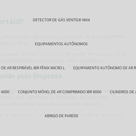
rtátil?
DETECTOR DE GÁS VENTIS® MX4
sencial para a segurança e a qualidade do ar em ambientes
ntadora NR 33.
EQUIPAMENTOS AUTÔNOMOS
porcionar ventilação mecânica adequada em locais onde a
concentração de gases tóxicos e a falta de oxigênio.
 AR RESPIRÁVEL IBR FÊNIX MICRO L
EQUIPAMENTO AUTÔNOMO DE AR RES
ecido pela Empresa
 vantagens para empresas e trabalhadores que atuam em
 4000
CONJUNTO MÓVEL DE AR COMPRIMIDO IBR 8000
CILINDROS DE
rmite fácil transporte e instalação em diferentes locais,
s de emergência ou durante atividades regulares.
ra a segurança e a saúde dos colaboradores, prevenindo
ABRIGO DE PAREDE