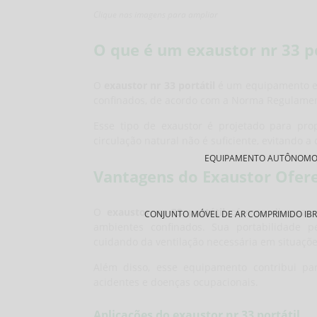
Clique nas imagens para ampliar
O que é um exaustor nr 33 po
O
exaustor nr 33 portátil
é um equipamento es
confinados, de acordo com a Norma Regulame
Esse tipo de exaustor é projetado para pro
circulação natural não é suficiente, evitando a 
EQUIPAMENTO AUTÔNOMO DE
Vantagens do Exaustor Ofer
O
exaustor nr 33 portátil
oferece diversas
CONJUNTO MÓVEL DE AR COMPRIMIDO IBR
ambientes confinados. Sua portabilidade pe
cuidando da ventilação necessária em situaçõe
Além disso, esse equipamento contribui pa
acidentes e doenças ocupacionais.
Aplicações do exaustor nr 33 portátil