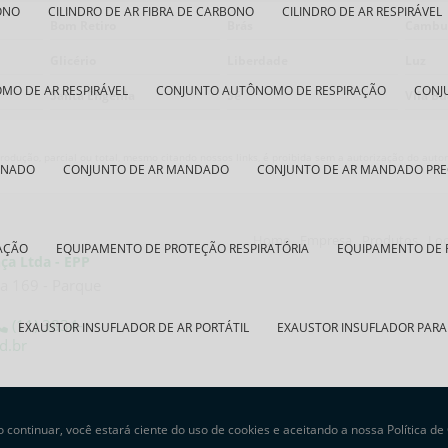
ONO
CILINDRO DE AR FIBRA DE CARBONO
CILINDRO DE AR RESPIRÁVEL
Bom Retiro
Brás
Cambu
Glicério
Liberdade
Luz
O DE AR RESPIRÁVEL
CONJUNTO AUTÔNOMO DE RESPIRAÇÃO
CONJ
Santa Efigênia
Sé
Vila B
odução, parcial ou total, mesmo citando nossos links, é proibida sem a autorização do autor.
INADO
CONJUNTO DE AR MANDADO
CONJUNTO DE AR MANDADO PR
Home
Empresa
Produtos
Lo
AÇÃO
EQUIPAMENTO DE PROTEÇÃO RESPIRATÓRIA
EQUIPAMENTO DE 
ça Ltda - EPP
a 169 - Parque
(11) 3834-
EXAUSTOR INSUFLADOR DE AR PORTÁTIL
EXAUSTOR INSUFLADOR PARA
d.br
FINADO
EXAUSTOR PORTÁTIL
EXAUSTOR PORTÁTIL PARA ESPAÇO CON