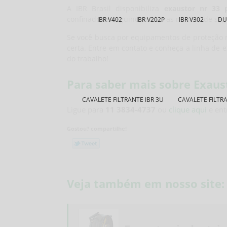
A IBR Brasil disponibiliza
exaustor nr 33 p
confinados e seguindo todas as normas de seg
IBR V402
IBR V202P
IBR V302
DU
Se você busca por equipamentos de proteção re
certa. Entre em contato e conheça a linha de 
do trabalho!
Para saber mais sobre Exaust
CAVALETE FILTRANTE IBR 3U
CAVALETE FILTRA
Ligue para
11 3834-4737
ou
clique aqui
e ent
Gostou? compartilhe!
Veja também em nosso site: