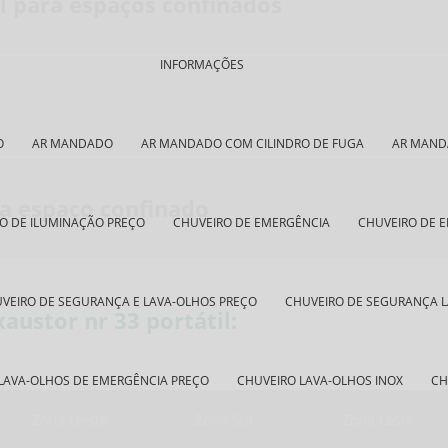
al para espaços confinados
INFORMAÇÕES
O
AR MANDADO
AR MANDADO COM CILINDRO DE FUGA
AR MAND
ra espaço confinado
O DE ILUMINAÇÃO PREÇO
CHUVEIRO DE EMERGÊNCIA
CHUVEIRO DE 
VEIRO DE SEGURANÇA E LAVA-OLHOS PREÇO
CHUVEIRO DE SEGURANÇA 
austor nr 33 portátil:
LAVA-OLHOS DE EMERGÊNCIA PREÇO
CHUVEIRO LAVA-OLHOS INOX
CH
Zona Oeste
Zona Sul
Zona Leste