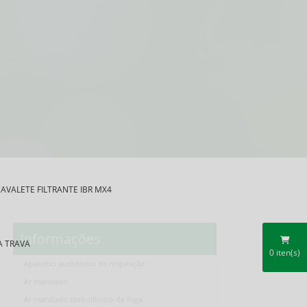
AVALETE FILTRANTE IBR MX4
Informações
A TRAVA
0
iten(s)
Aparelho autônomo de respiração
Ar mandado
Ar mandado com cilindro de fuga