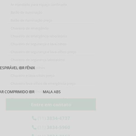
Ar mandado para espaço confinado
Balão de iluminação
Balão de iluminação preço
Chuveiro de emergência
Chuveiro de emergência laboratório
Chuveiro de segurança e lava-olhos
Chuveiro de segurança e lava-olhos preço
Chuveiro de segurança laboratório
PIRÁVEL IBR FÊNIX
Chuveiro e lava-olhos
Chuveiro e lava-olhos preço
Chuveiro lava-olhos de emergência preço
Chuveiro lava-olhos inox
 AR COMPRIMIDO IBR
MALA ABS
Chuveiro lava-olhos para laboratório
Entre em contato
Cilindro de ar comprimido fibra de carbono
Cilindro de ar fibra de carbono
(11)
3834-4737
Cilindro de ar respirável
(11)
3834-5960
Cilindro de ar respirável preço