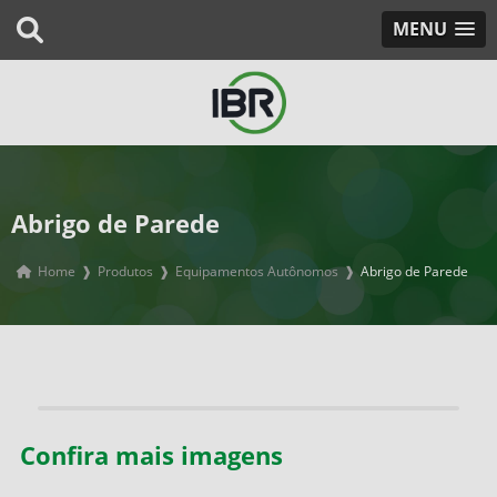
MENU
Abrigo de Parede
Home
❱
Produtos
❱
Equipamentos Autônomos
❱
Abrigo de Parede
Confira mais imagens