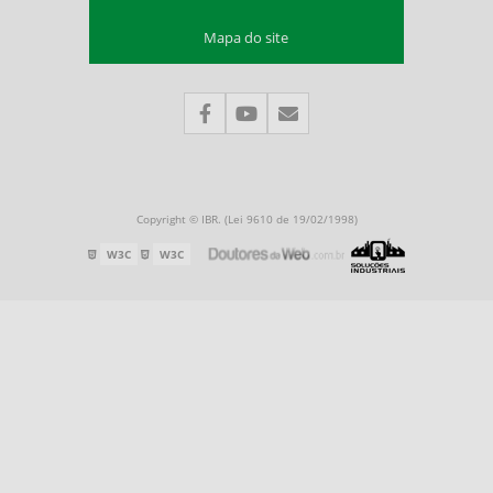
Lanternas
Mapa do site
S3 Flash Light
PS-200
Lanterna PS200
PS200
s3
Torres de Iluminação e Iluminação de Área
Copyright © IBR. (Lei 9610 de 19/02/1998)
PL 200
W3C
W3C
TL-200
TL-400
TL-500
PL200
TL200
TL400
Ventilação Portátil
Acessórios