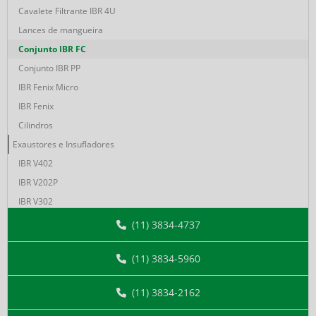
Cavalete Filtrante IBR 4U
Lances de mangueira
Conjunto IBR FC
Conjunto IBR PP
IBR Fenix Micro
IBR Fenix
Cilindros
Exaustores e Insufladores
IBR V402
IBR V202P
IBR V302
Duto Standard 20cm
(11) 3834-4737
Duto Standard 30cm
(11) 3834-5960
Duto Anti-Estático 30cm
Duto Anti-Estático 40cm
(11) 3834-2162